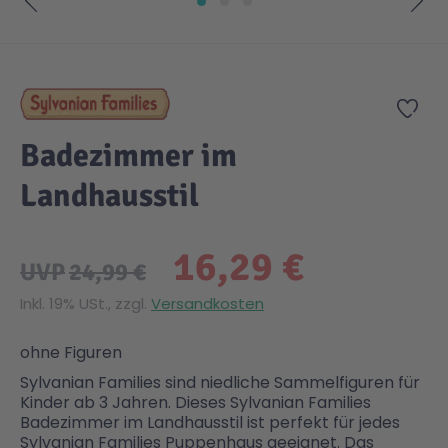
Zum Anfang der Bildgalerie springen
Gesundheit & Pflege
Kinder- & Jugendbücher
Kreativ Spielwaren
Creator
City Life
Zur
Sicherheit
Krimi / Thriller
Kuscheltiere
DC Comics™ Super Heroes
Country
Badezimmer im
Liebesromane
Puppen & Puppenzubehör
Disney
Fairies
Landhausstil
Sachbücher / Wissen
Puzzle & Legespiele
DUPLO®
Family Fun
16,29 €
UVP
24,99 €
Zeit & Reise
Holzspielwaren
Friends
Figures
Inkl. 19% USt., zzgl.
Versandkosten
ohne Figuren
Elektronische Spielwaren
Jurassic World™
Fun Stars
Sylvanian Families sind niedliche Sammelfiguren für
Kinder ab 3 Jahren. Dieses Sylvanian Families
Badezimmer im Landhausstil ist perfekt für jedes
Kreativ
Harry Potter™
Heroes
Sylvanian Families Puppenhaus geeignet. Das