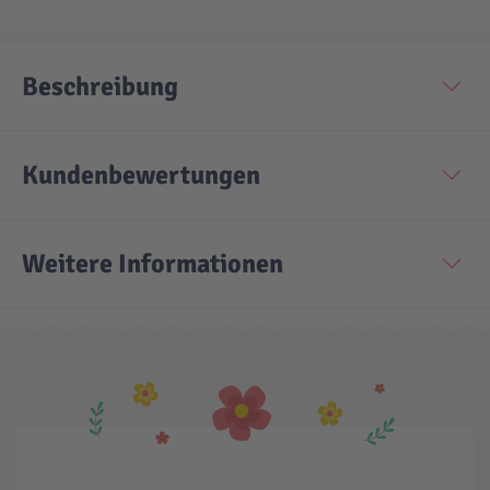
Technic
Spiel-Ei
Beschreibung
Aktion
Kundenbewertungen
Seltene Artikel
Weitere Informationen
LEGO® Blumen