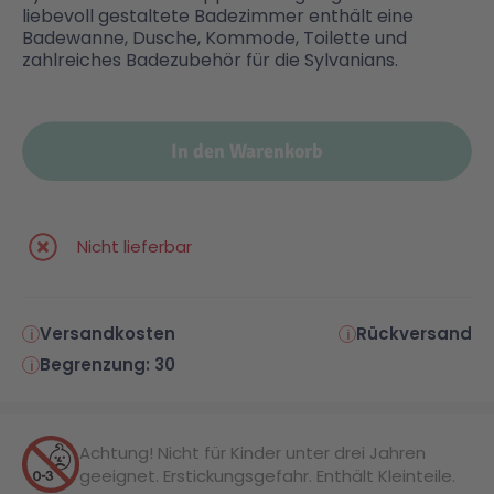
liebevoll gestaltete Badezimmer enthält eine
Badewanne, Dusche, Kommode, Toilette und
Malen & Zeichnen
Marvel™ Super Heroes
Knights
zahlreiches Badezubehör für die Sylvanians.
Minecraft™
NOVELMORE
In den Warenkorb
Minifiguren
Sports Action
Nicht lieferbar
NINJAGO®
VW
Speed Champions
Wiltopia
Versandkosten
Rückversand
Begrenzung: 30
Star Wars™
Aktion
Achtung! Nicht für Kinder unter drei Jahren
Super Mario
Cars
geeignet. Erstickungsgefahr. Enthält Kleinteile.