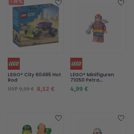
-
19
%
Zur Wunschliste hinzufü
Zur
LEGO® City 60485 Hot
LEGO® Minifiguren
Rod
71050 Petra
Parker/Cyborg
8,12 €
4,99 €
UVP
9,99 €
Spider-Woman
Zur Wunschliste hinzufü
Zur