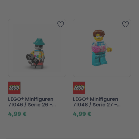
Zur Wunschliste hinzufü
Zur
LEGO® Minifiguren
LEGO® Minifiguren
71046 / Serie 26 -
71048 / Serie 27 -
Alien-Tourist
Katzenfreund
4,99 €
4,99 €