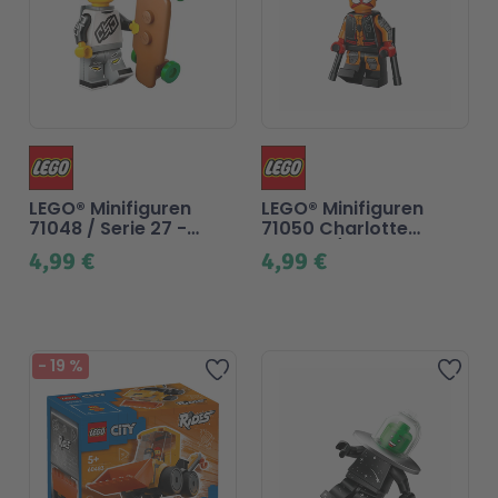
LEGO® Minifiguren
LEGO® Minifiguren
71048 / Serie 27 -
71050 Charlotte
Longboarderin
Webber/Sun-Spider
4,99 €
4,99 €
-
19
%
Zur Wunschliste hinzufü
Zur