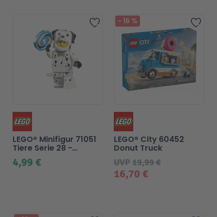
-
16
%
Zur Wunschliste hinzufü
Zur
LEGO® Minifigur 71051
LEGO® City 60452
Tiere Serie 28 -
Donut Truck
Damatiner
4,99 €
UVP
19,99 €
16,70 €