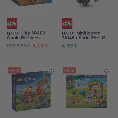
LEGO® City 60483
LEGO® Minifiguren
Coole Flitzer –
71046 / Serie 26 - UFO
Radlader
Kostüm Fan
8,13 €
4,99 €
UVP
9,99 €
-
17
%
-
18
%
Zur Wunschliste hinzufü
Zur