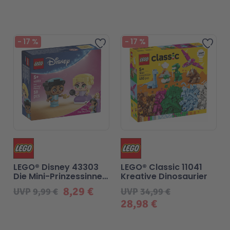
Technic
Spiel-Ei
Beliebt
-
17
%
-
17
%
Zur Wunschliste hinzufü
Zur
Aktion
Seltene Artikel
LEGO® Blumen
LEGO® Disney 43303
LEGO® Classic 11041
Die Mini-Prinzessinnen
Kreative Dinosaurier
Jasmin und Rapunzel
8,29 €
UVP
9,99 €
UVP
34,99 €
28,98 €