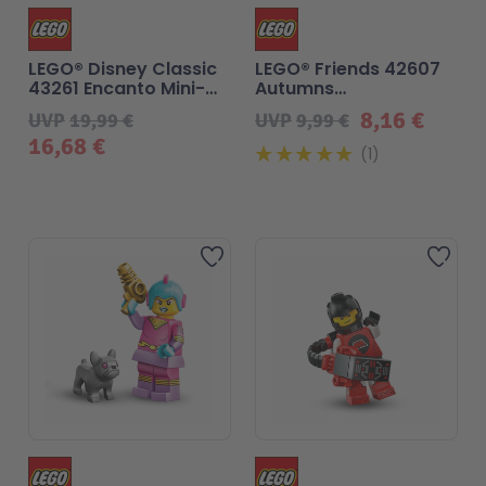
LEGO® Disney Classic
LEGO® Friends 42607
43261 Encanto Mini-
Autumns
Haus
Kälbchenstall
8,16 €
UVP
19,99 €
UVP
9,99 €
16,68 €
1
Zur Wunschliste hinzufü
Zur