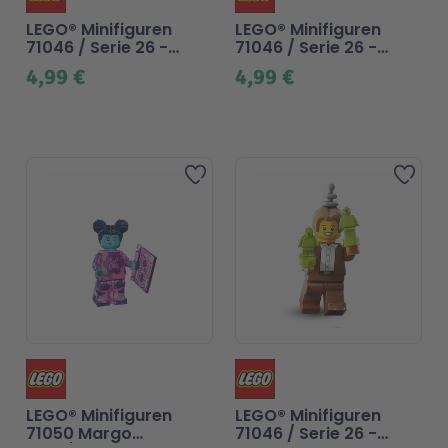
LEGO® Minifiguren
LEGO® Minifiguren
71046 / Serie 26 -
71046 / Serie 26 -
Retro-Weltraumheldin
M:Tron Power-Mech
4,99 €
4,99 €
Zur Wunschliste hinzufü
Zur
LEGO® Minifiguren
LEGO® Minifiguren
71050 Margo
71046 / Serie 26 -