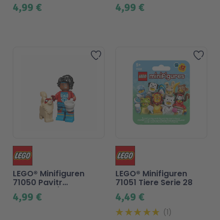
Kess/Spider-Byte
Schwindler
4,99 €
4,99 €
Zur Wunschliste hinzufü
Zur
LEGO® Minifiguren
LEGO® Minifiguren
71050 Pavitr
71051 Tiere Serie 28
Prabhakar/Spider-
4,99 €
4,49 €
Man India
1