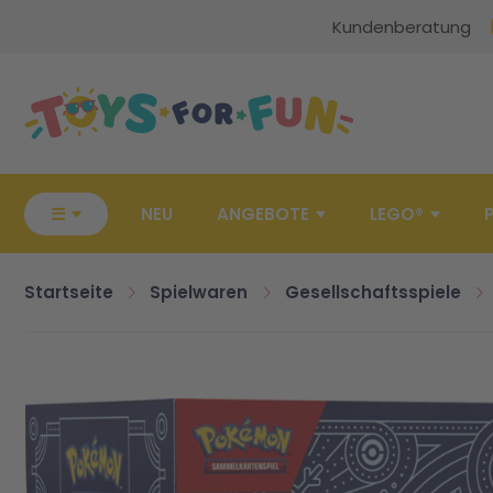
Kundenberatung
Zur Startseite
☰
NEU
ANGEBOTE
LEGO®
Startseite
Spielwaren
Gesellschaftsspiele
Zum Ende der Bildgalerie springen