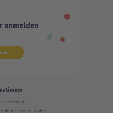
er anmelden
lden
mationen
er Sammlung
Fehlende Steine Service