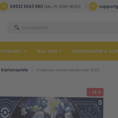
04532 5043 980
(Mo.-Fr. 8:00-16:00)
support
Suche
Suche
PLAYMOBIL®
MGA ZAPF
KINDERGARTEN & SCH
Kartenspiele
Pokémon Adventskalender 2023
-
14
%