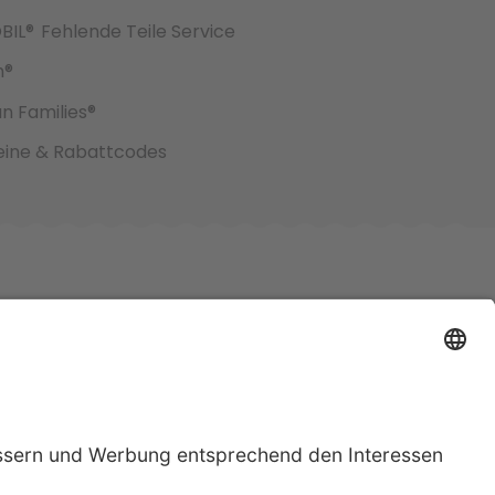
BIL®
Fehlende Teile Service
h®
an Families®
ine & Rabattcodes