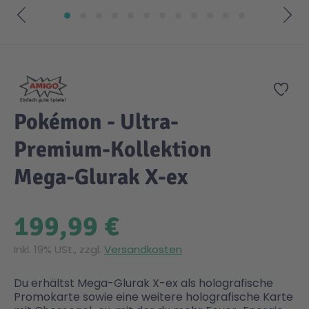
Zum Anfang der Bildgalerie springen
Zur
Pokémon - Ultra-
Premium-Kollektion
Mega-Glurak X-ex
199,99 €
Inkl. 19% USt., zzgl.
Versandkosten
Du erhältst Mega-Glurak X-ex als holografische
Promokarte sowie eine weitere holografische Karte