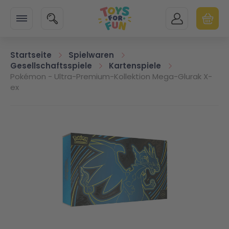
Zur Startseite
SUCHE
MEIN KONTO
WARENK
Minicart
Startseite
Spielwaren
Gesellschaftsspiele
Kartenspiele
Pokémon - Ultra-Premium-Kollektion Mega-Glurak X-
ex
Zum Ende der Bildgalerie springen