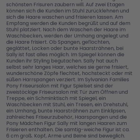
schönsten Frisuren zaubern will. Auf zwei Etagen
können sich die Kunden im Stuhl zurücklehnen und
Malen & Zeichnen
Marvel™ Super Heroes
Knights
sich die Haare waschen und frisieren lassen. Am
Empfang werden die Kunden begrüßt und auf dem
Stuhl platziert. Nach dem Waschen der Haare im
Minecraft™
NOVELMORE
Waschbecken, werden der Umhang angelegt und
die Haare frisiert. Ob Spangen, geflochten,
geglättet, Locken oder bunte Haarsträhnen, bei
Sally ist fast alles möglich. Im Spiegel können die
Minifiguren
Sports Action
Kunden ihr Styling begutachen. Sally hat auch
selbst sehr langes Haar, welches sie gerne frisiert,
wunderschöne Zöpfe flechtet, hochsteckt oder mit
NINJAGO®
VW
süßen Harrspangen verziert. Im Sylvanian Families
Pony Friseursalon mit Figur Spielset sind der
zweistöckige Friseursalon mit Tür zum Öffnen und
Speed Champions
Wiltopia
Treppe, ein Schminktisch mit Spiegel, ein
Waschbecken mit Stuhl, ein Tresen, ein Drehstuhl,
ein Umhang, bunte Haarsträhnen zum Einklipsen,
Star Wars™
Aktion
zahlreiches Friseurzubehör, Haarspangen und die
Pony Mädchen Figur Sally mit langen Haaren zum
Frisieren enthalten. Die samtig-weiche Figur ist ca.
Super Mario
Cars
6 cm groß. Kopf, Arme und Beine sind beweglich.