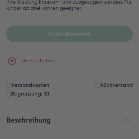
Ihre Kleidung kann an- und ausgezogen werden. Für
Kinder ab drei Jahren geeignet.
Technic
Spiel-Ei
In den Warenkorb
Aktion
Seltene Artikel
Nicht lieferbar
LEGO® Blumen
Versandkosten
Rückversand
Begrenzung: 30
Beschreibung