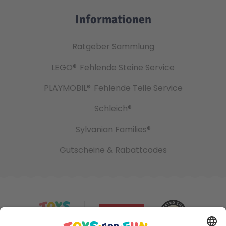
Informationen
Ratgeber Sammlung
LEGO®
Fehlende Steine Service
PLAYMOBIL®
Fehlende Teile Service
Schleich®
Sylvanian Families®
Gutscheine & Rabattcodes