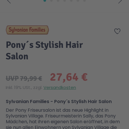
Zum Anfang der Bildgalerie springen
Gesundheit & Pflege
Kinder- & Jugendbücher
Kreativ Spielwaren
Creator
City Life
Zur
Sicherheit
Krimi / Thriller
Kuscheltiere
DC Comics™ Super Heroes
Country
Pony´s Stylish Hair
Liebesromane
Puppen & Puppenzubehör
Disney
Fairies
Salon
Sachbücher / Wissen
Puzzle & Legespiele
DUPLO®
Family Fun
27,64 €
UVP
79,99 €
Zeit & Reise
Holzspielwaren
Friends
Figures
Inkl. 19% USt., zzgl.
Versandkosten
Sylvanian Families - Pony´s Stylish Hair Salon
Elektronische Spielwaren
Jurassic World™
Fun Stars
Der Pony Friseursalon ist das neue Highlight in
Sylvanian Village. Friseurmeisterin Sally, das Pony
Mädchen, hat ihren eigenen Salon eröffnet, in dem
Kreativ
Harry Potter™
Heroes
sie nun allen Einwohnern von Sylvanian Village die