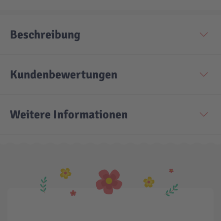
Technic
Spiel-Ei
Beschreibung
Aktion
Kundenbewertungen
Seltene Artikel
Weitere Informationen
LEGO® Blumen