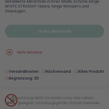
detaillierte Merkmale in ihrer Mode, schöne lange
WHITE STRAIGHT Haare, lange Wimpern und
Glasaugen.
Malen & Zeichnen
Marvel™ Super Heroes
Knights
Minecraft™
NOVELMORE
In den Warenkorb
Minifiguren
Sports Action
Nicht lieferbar
NINJAGO®
VW
Versandkosten
Rückversand
Altes Produkt
Speed Champions
Wiltopia
Begrenzung: 30
Star Wars™
Aktion
Achtung! Nicht für Kinder unter drei Jahren
geeignet. Erstickungsgefahr. Enthält Kleinteile.
Super Mario
Cars