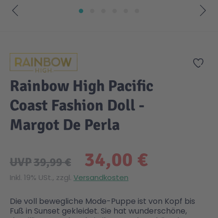
Gesundheit & Pflege
Kinder- & Jugendbücher
Kreativ Spielwaren
Creator
City Life
Zum Anfang der Bildgalerie springen
Sicherheit
Krimi / Thriller
Kuscheltiere
DC Comics™ Super Heroes
Country
Zur
Rainbow High Pacific
Liebesromane
Puppen & Puppenzubehör
Disney
Fairies
Coast Fashion Doll -
Sachbücher / Wissen
Puzzle & Legespiele
DUPLO®
Family Fun
Margot De Perla
Zeit & Reise
Holzspielwaren
Friends
Figures
34,00 €
UVP
39,99 €
Inkl. 19% USt., zzgl.
Versandkosten
Elektronische Spielwaren
Jurassic World™
Fun Stars
Die voll bewegliche Mode-Puppe ist von Kopf bis
Kreativ
Harry Potter™
Heroes
Fuß in Sunset gekleidet. Sie hat wunderschöne,