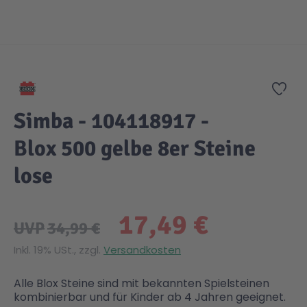
Zum Anfang der Bildgalerie springen
Zur
Simba - 104118917 -
Blox 500 gelbe 8er Steine
lose
17,49 €
UVP
34,99 €
Inkl. 19% USt., zzgl.
Versandkosten
Alle Blox Steine sind mit bekannten Spielsteinen
kombinierbar und für Kinder ab 4 Jahren geeignet.