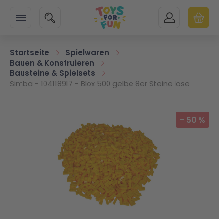
Zur Startseite
SUCHE
MEIN KONTO
WARENK
Minicart
Startseite
Spielwaren
Bauen & Konstruieren
Bausteine & Spielsets
Simba - 104118917 - Blox 500 gelbe 8er Steine lose
Zum Ende der Bildgalerie springen
-
50
%