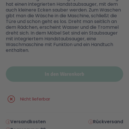
hat einen integrierten Handstaubsauger, mit dem
auch kleinere Ecken sauber werden. Zum Waschen
Malen & Zeichnen
Marvel™ Super Heroes
Knights
gibt man die Wäsche in die Maschine, schließt die
Türe und schon geht es los. Dreht man seitlich an
dem Rädchen, erscheint Wasser und die Trommel
Minecraft™
NOVELMORE
dreht sich. In dem Möbel Set sind ein Staubsauger
mit integriertem Handstaubsauger, eine
Waschmaschine mit Funktion und ein Handtuch
enthalten.
Minifiguren
Sports Action
NINJAGO®
VW
In den Warenkorb
Speed Champions
Wiltopia
Nicht lieferbar
Star Wars™
Aktion
Versandkosten
Rückversand
Super Mario
Cars