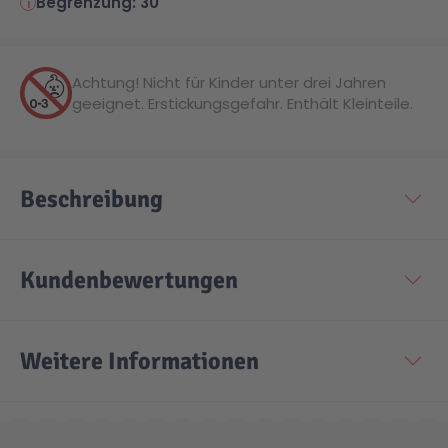
Begrenzung: 30
Technic
Spiel-Ei
Achtung! Nicht für Kinder unter drei Jahren
geeignet. Erstickungsgefahr. Enthält Kleinteile.
Aktion
Seltene Artikel
Beschreibung
LEGO® Blumen
Kundenbewertungen
Weitere Informationen