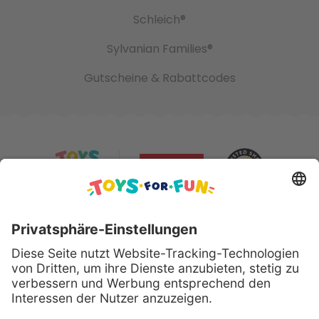
Schleich®
Sylvanian Families®
Gutscheine & Rabattcodes
Sicher bezahlen mit: