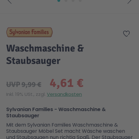
Zum Anfang der Bildgalerie springen
Gesundheit & Pflege
Kinder- & Jugendbücher
Kreativ Spielwaren
Creator
City Life
Zur
Sicherheit
Krimi / Thriller
Kuscheltiere
DC Comics™ Super Heroes
Country
Waschmaschine &
Liebesromane
Puppen & Puppenzubehör
Disney
Fairies
Staubsauger
Sachbücher / Wissen
Puzzle & Legespiele
DUPLO®
Family Fun
4,61 €
UVP
9,99 €
Zeit & Reise
Holzspielwaren
Friends
Figures
Inkl. 19% USt., zzgl.
Versandkosten
Sylvanian Families - Waschmaschine &
Elektronische Spielwaren
Jurassic World™
Fun Stars
Staubsauger
Mit dem Sylvanian Families Waschmaschine &
Staubsauger Möbel Set macht Wäsche waschen
Kreativ
Harry Potter™
Heroes
und Staubsaugen nun richtig Spaß. Der Staubsauger