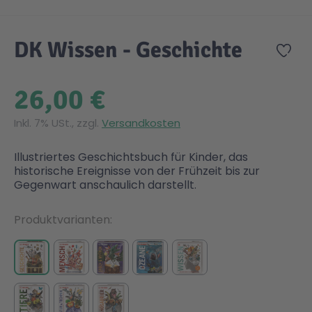
Zum Anfang der Bildgalerie springen
Gesundheit & Pflege
Kinder- & Jugendbücher
Kreativ Spielwaren
Creator
City Life
DK Wissen - Geschichte
Zur
Sicherheit
Krimi / Thriller
Kuscheltiere
DC Comics™ Super Heroes
Country
26,00 €
Liebesromane
Puppen & Puppenzubehör
Disney
Fairies
Inkl. 7% USt., zzgl.
Versandkosten
Illustriertes Geschichtsbuch für Kinder, das
Sachbücher / Wissen
Puzzle & Legespiele
DUPLO®
Family Fun
historische Ereignisse von der Frühzeit bis zur
Gegenwart anschaulich darstellt.
Zeit & Reise
Holzspielwaren
Friends
Figures
Produktvarianten
Elektronische Spielwaren
Jurassic World™
Fun Stars
Kreativ
Harry Potter™
Heroes