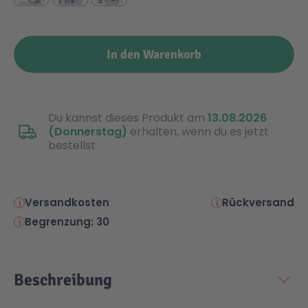
Malen & Zeichnen
Marvel™ Super Heroes
Knights
In den Warenkorb
Minecraft™
NOVELMORE
Du kannst dieses Produkt am
13.08.2026
Minifiguren
Sports Action
(Donnerstag)
erhalten, wenn du es jetzt
bestellst
NINJAGO®
VW
Versandkosten
Rückversand
Speed Champions
Wiltopia
Begrenzung: 30
Star Wars™
Aktion
Beschreibung
Super Mario
Cars