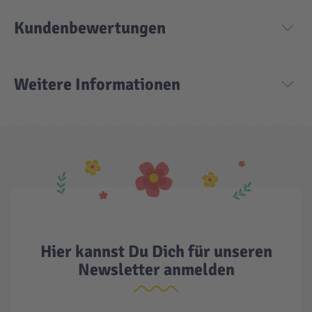
Kundenbewertungen
Technic
Spiel-Ei
Aktion
Weitere Informationen
Seltene Artikel
LEGO® Blumen
Hier kannst Du Dich für unseren
Newsletter anmelden