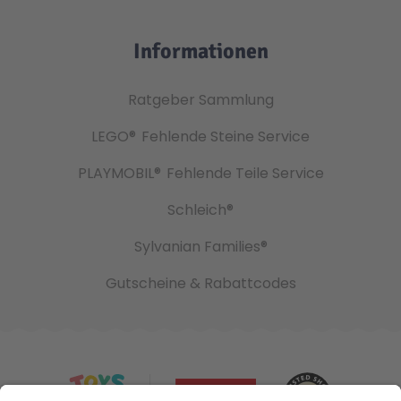
Informationen
Ratgeber Sammlung
LEGO®
Fehlende Steine Service
PLAYMOBIL®
Fehlende Teile Service
Schleich®
Sylvanian Families®
Gutscheine & Rabattcodes