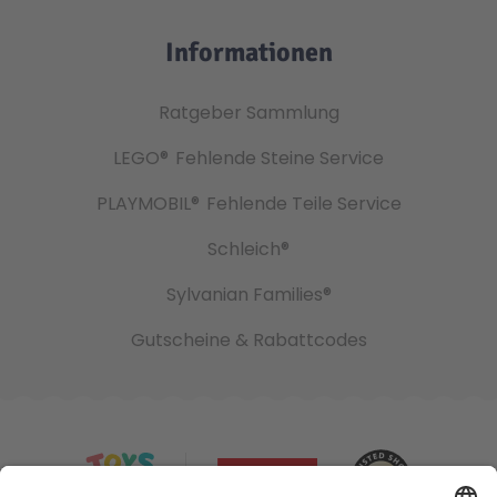
Informationen
Ratgeber Sammlung
LEGO®
Fehlende Steine Service
PLAYMOBIL®
Fehlende Teile Service
Schleich®
Sylvanian Families®
Gutscheine & Rabattcodes