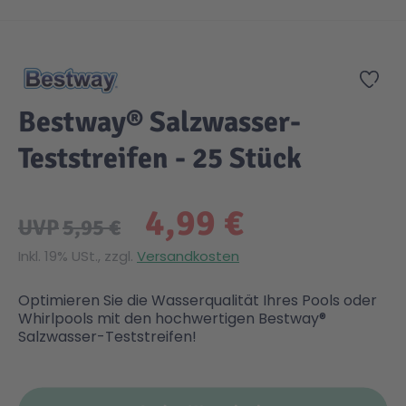
Zum Anfang der Bildgalerie springen
Gesundheit & Pflege
Kinder- & Jugendbücher
Kreativ Spielwaren
Creator
City Life
Zur
Sicherheit
Krimi / Thriller
Kuscheltiere
DC Comics™ Super Heroes
Country
Bestway® Salzwasser-
Teststreifen - 25 Stück
Liebesromane
Puppen & Puppenzubehör
Disney
Fairies
4,99 €
Sachbücher / Wissen
Puzzle & Legespiele
DUPLO®
Family Fun
UVP
5,95 €
Inkl. 19% USt., zzgl.
Versandkosten
Zeit & Reise
Holzspielwaren
Friends
Figures
Optimieren Sie die Wasserqualität Ihres Pools oder
Whirlpools mit den hochwertigen Bestway®
Elektronische Spielwaren
Jurassic World™
Fun Stars
Salzwasser-Teststreifen!
Kreativ
Harry Potter™
Heroes