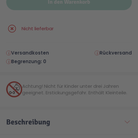
In den Warenkorb
Malen & Zeichnen
Marvel™ Super Heroes
Knights
Nicht lieferbar
Minecraft™
NOVELMORE
Versandkosten
Rückversand
Minifiguren
Sports Action
Begrenzung: 0
NINJAGO®
VW
Achtung! Nicht für Kinder unter drei Jahren
geeignet. Erstickungsgefahr. Enthält Kleinteile.
Speed Champions
Wiltopia
Star Wars™
Aktion
Beschreibung
Super Mario
Cars