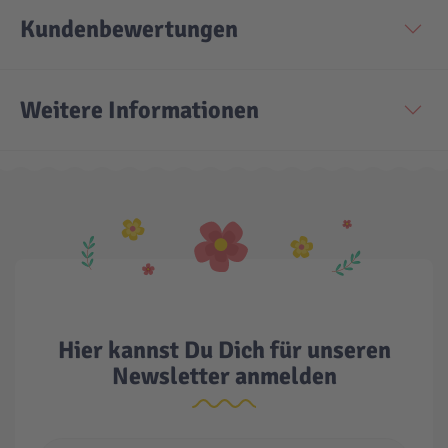
Kundenbewertungen
Technic
Spiel-Ei
Weitere Informationen
Aktion
Seltene Artikel
LEGO® Blumen
Hier kannst Du Dich für unseren
Newsletter anmelden
E-Mail Adresse