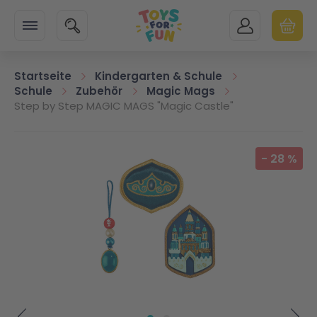
Zur Startseite
SUCHE
MEIN KONTO
WARENK
Minicart
Startseite
Kindergarten & Schule
Schule
Zubehör
Magic Mags
Step by Step MAGIC MAGS "Magic Castle"
Zum Ende der Bildgalerie springen
-
28
%