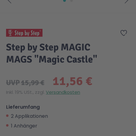
Zum Anfang der Bildgalerie springen
Zur
Step by Step MAGIC
MAGS "Magic Castle"
11,56 €
UVP
15,99 €
Inkl. 19% USt., zzgl.
Versandkosten
Lieferumfang
2 Applikationen
1 Anhänger